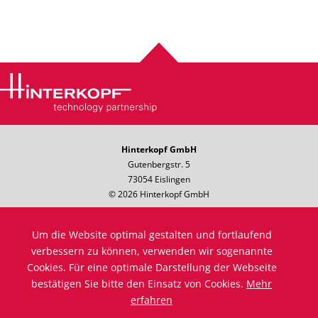
Hinterkopf GmbH
Gutenbergstr. 5
73054 Eislingen
© 2026 Hinterkopf GmbH
Telefon: +49 7161 8501-0
Hotline: +49 7161 8501-333
Um die Website optimal gestalten und fortlaufend
Telefax: +49 7161 8501-10
verbessern zu können, verwenden wir sogenannte
E-Mail:
info@hinterkopf.de
Cookies. Für eine optimale Darstellung der Webseite
Impressum
bestätigen Sie bitte den Einsatz von Cookies.
Mehr
Datenschutz
erfahren
Einkaufsbedingungen
Compliance