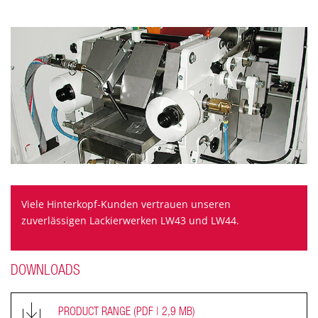
Viele Hinterkopf-Kunden vertrauen unseren
zuverlässigen Lackierwerken LW43 und LW44.
DOWNLOADS
PRODUCT RANGE
(PDF | 2,9 MB)