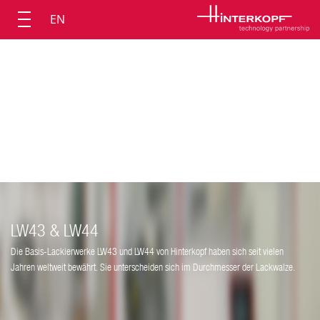
EN
LW43 & LW44
Die Basis-Lackierwerke LW43 und LW44 von Hinterkopf haben sich seit vielen
Jahren weltweit bewährt. Sie unterscheiden sich im Durchmesser der Lackwalze.