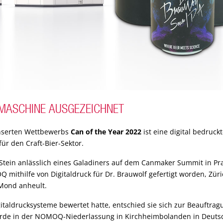
MASCHINE AUSGEZEICHNET
nserten Wettbewerbs
Can of the Year 2022
ist eine digital bedruc
ür den Craft-Bier-Sektor.
in anlässlich eines Galadiners auf dem Canmaker Summit in Prag
ithilfe von Digitaldruck für Dr. Brauwolf gefertigt worden, Zürich
 Mond anheult.
taldrucksysteme bewertet hatte, entschied sie sich zur Beauftragu
de in der NOMOQ-Niederlassung in Kirchheimbolanden in Deutschl