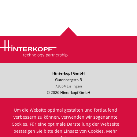
Hinterkopf GmbH
Gutenbergstr. 5
73054 Eislingen
© 2026 Hinterkopf GmbH
Telefon: +49 7161 8501-0
Hotline: +49 7161 8501-333
Um die Website optimal gestalten und fortlaufend
Telefax: +49 7161 8501-10
verbessern zu können, verwenden wir sogenannte
E-Mail:
info@hinterkopf.de
Cookies. Für eine optimale Darstellung der Webseite
Impressum
bestätigen Sie bitte den Einsatz von Cookies.
Mehr
Datenschutz