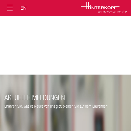
EN
AKTUELLE MELDUNGEN
Erfahren Sie, was es Neues von uns gibt; bleiben Sie auf dem Laufenden!