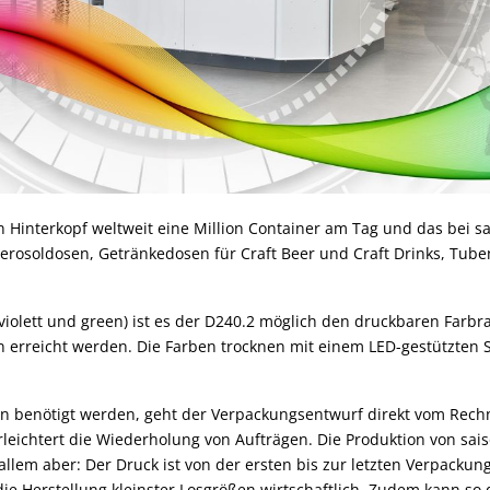
n Hinterkopf weltweit eine Million Container am Tag und das bei 
erosoldosen, Getränkedosen für Craft Beer und Craft Drinks, Tuben
iolett und green) ist es der D240.2 möglich den druckbaren Farbr
erreicht werden. Die Farben trocknen mit einem LED-gestützten S
en benötigt werden, geht der Verpackungsentwurf direkt vom Rech
erleichtert die Wiederholung von Aufträgen. Die Produktion von sa
allem aber: Der Druck ist von der ersten bis zur letzten Verpacku
ie Herstellung kleinster Losgrößen wirtschaftlich. Zudem kann so