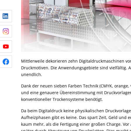
Mittlerweile dekorieren zehn Digitaldruckmaschinen vo
Druckmotiven. Die Anwendungsgebiete sind vielfältig. A
unendlich.
Dank der neuen sieben Farben Technik (CMYK, orange, v
und eine genauere Übereinstimmung mit Druckvorlagen 
konventioneller Trockensysteme benötigt.
Da beim Digitaldruck keine physikalischen Druckvorlag
Aufheizphasen gibt es keine. Das spart Zeit, Geld und 
kaum mehr, als die Fertigung einer großen Charge. Vor 
später durch Abnutzung von Druckplatten. Dies macht d