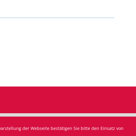
Impressum
rstellung der Webseite bestätigen Sie bitte den Einsatz von
Datenschutz